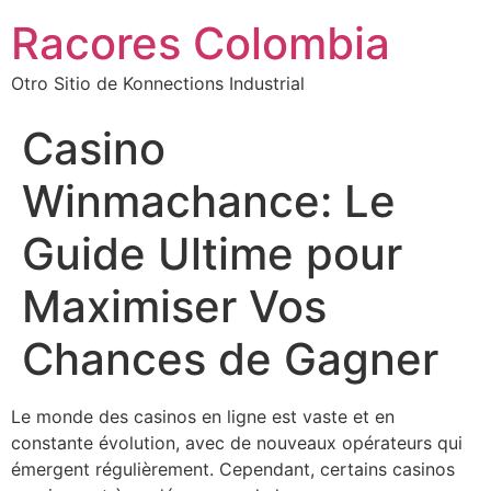
Racores Colombia
Otro Sitio de Konnections Industrial
Casino
Winmachance: Le
Guide Ultime pour
Maximiser Vos
Chances de Gagner
Le monde des casinos en ligne est vaste et en
constante évolution, avec de nouveaux opérateurs qui
émergent régulièrement. Cependant, certains casinos