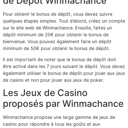
de Dépôt Winmachance
Pour obtenir le bonus de dépôt, vous devez suivre
quelques étapes simples. Tout d’abord, créez un compte
sur le site web de Winmachance. Ensuite, faites un
dépôt minimum de 20€ pour obtenir le bonus de
bienvenue. Vous pouvez également faire un dépôt
minimum de 50€ pour obtenir le bonus de dépôt.
Il est important de noter que le bonus de dépôt doit
être activé dans les 7 jours suivant le dépôt. Vous devez
également utiliser le bonus de dépôt pour jouer aux jeux
de casino et non pour jouer aux jeux de poker.
Les Jeux de Casino
proposés par Winmachance
Winmachance propose une large gamme de jeux de
casino pour répondre à tous les goûts et aux