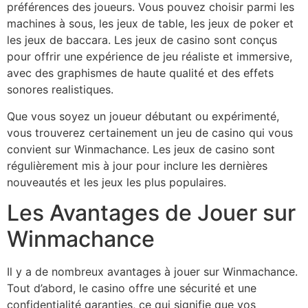
préférences des joueurs. Vous pouvez choisir parmi les
machines à sous, les jeux de table, les jeux de poker et
les jeux de baccara. Les jeux de casino sont conçus
pour offrir une expérience de jeu réaliste et immersive,
avec des graphismes de haute qualité et des effets
sonores realistiques.
Que vous soyez un joueur débutant ou expérimenté,
vous trouverez certainement un jeu de casino qui vous
convient sur Winmachance. Les jeux de casino sont
régulièrement mis à jour pour inclure les dernières
nouveautés et les jeux les plus populaires.
Les Avantages de Jouer sur
Winmachance
Il y a de nombreux avantages à jouer sur Winmachance.
Tout d’abord, le casino offre une sécurité et une
confidentialité garanties, ce qui signifie que vos