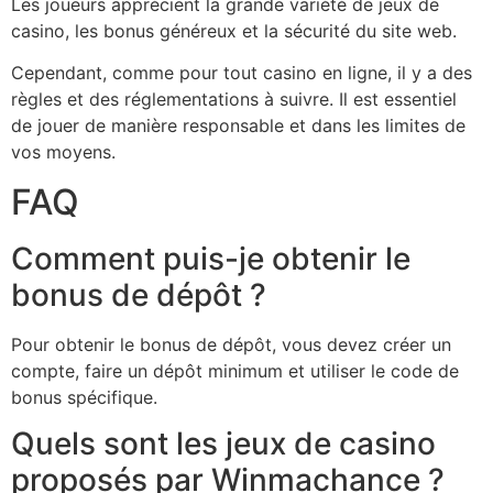
Les joueurs apprécient la grande variété de jeux de
casino, les bonus généreux et la sécurité du site web.
Cependant, comme pour tout casino en ligne, il y a des
règles et des réglementations à suivre. Il est essentiel
de jouer de manière responsable et dans les limites de
vos moyens.
FAQ
Comment puis-je obtenir le
bonus de dépôt ?
Pour obtenir le bonus de dépôt, vous devez créer un
compte, faire un dépôt minimum et utiliser le code de
bonus spécifique.
Quels sont les jeux de casino
proposés par Winmachance ?