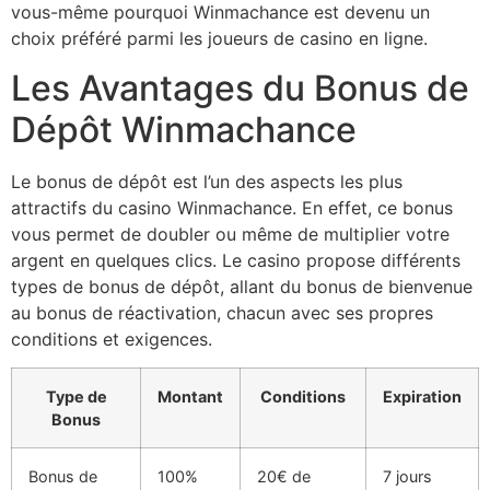
vous-même pourquoi Winmachance est devenu un
choix préféré parmi les joueurs de casino en ligne.
Les Avantages du Bonus de
Dépôt Winmachance
Le bonus de dépôt est l’un des aspects les plus
attractifs du casino Winmachance. En effet, ce bonus
vous permet de doubler ou même de multiplier votre
argent en quelques clics. Le casino propose différents
types de bonus de dépôt, allant du bonus de bienvenue
au bonus de réactivation, chacun avec ses propres
conditions et exigences.
Type de
Montant
Conditions
Expiration
Bonus
Bonus de
100%
20€ de
7 jours