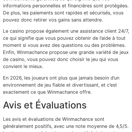
informations personnelles et financières sont protégées.
De plus, les paiements sont rapides et sécurisés, vous
pouvez donc retirer vos gains sans attendre.
Le casino propose également une assistance client 24/7,
ce qui signifie que vous pouvez obtenir de l’aide à tout
moment si vous avez des questions ou des problèmes.
Enfin, Winmachance propose une grande variété de jeux
de casino, vous pouvez donc choisir le jeu qui vous
convient le mieux.
En 2026, les joueurs ont plus que jamais besoin d’un
environnement de jeu fiable et divertissant, et c’est
exactement ce que Winmachance offre.
Avis et Évaluations
Les avis et évaluations de Winmachance sont
généralement positifs, avec une note moyenne de 4,5/5.